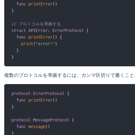
func
printError
(
)
}
// プロトコルを準拠する
struct
APIError
:
ErrorProtocol
{
func
printError
(
)
{
print
(
"error!"
)
}
}
複数のプロトコルを準拠するには、カンマ区切りで書くこと
protocol
ErrorProtocol
{
func
printError
(
)
}
protocol
MessageProtocol
{
func
message
(
)
}