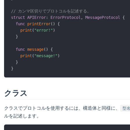
// カンマ区切りでプロトコルを記述する。
struct
APIError
:
ErrorProtocol
,
MessageProtocol
{
func
printError
(
)
{
print
(
"error!"
)
}
func
message
(
)
{
print
(
"message!"
)
}
}
クラス
クラスでプロトコルを使用するには、構造体と同様に、
型名
ルを記述します。