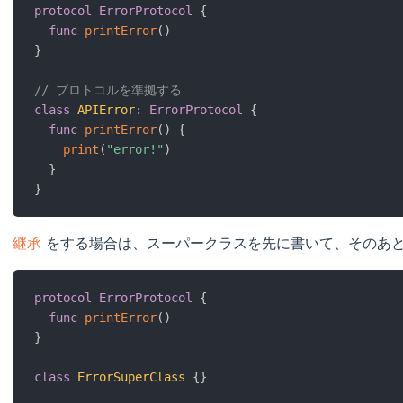
protocol
ErrorProtocol
{
func
printError
(
)
}
// プロトコルを準拠する
class
APIError
:
ErrorProtocol
{
func
printError
(
)
{
print
(
"error!"
)
}
}
継承
をする場合は、スーパークラスを先に書いて、そのあ
protocol
ErrorProtocol
{
func
printError
(
)
}
class
ErrorSuperClass
{
}