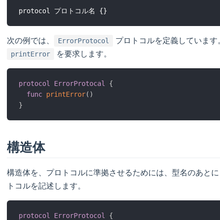
次の例では、
プロトコルを定義しています
ErrorProtocol
を要求します。
printError
protocol
ErrorProtocal
{
func
printError
(
)
}
構造体
構造体を、プロトコルに準拠させるためには、型名のあと
トコルを記述します。
protocol
ErrorProtocol
{