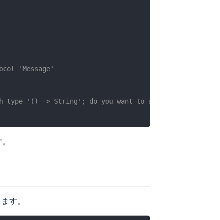
ocol 'Message'
h type '() -> String'; do you want to add a stub?
す。
きます。