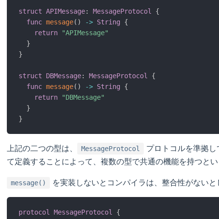
struct
APIMessage
:
MessageProtocol
{
func
message
(
)
-
>
String
{
return
"APIMessage"
}
}
struct
DBMessage
:
MessageProtocol
{
func
message
(
)
-
>
String
{
return
"DBMessage"
}
}
上記の二つの型は、
プロトコルを準拠し
MessageProtocol
て定義することによって、複数の型で共通の機能を持つとい
を実装しないとコンパイラは、整合性がないと
message()
protocol
MessageProtocol
{