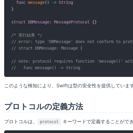
func
message
(
)
-
>
String
}
struct
DBMessage
:
MessageProtocol
{
}
/* 実行結果 */
// error: type 'DBMessage' does not conform to prot
// struct DBMessage: Message {
// note: protocol requires function 'message()' wit
//   func message() -> String
このような検知により、Swiftは型の安全性を提供していま
プロトコルの定義方法
プロトコルは、
キーワードで定義することがで
protocol