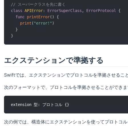
// スーパークラスを先に書く
class
APIError
:
ErrorSuperClass
,
ErrorProtocol
{
func
printError
(
)
{
print
(
"error!"
)
}
}
エクステンションで準拠する
Swiftでは、エクステンションでプロトコルを準拠させるこ
次のフォーマットで、プロトコルを準拠させることができま
次の例では、構造体にエクステンションを使ってプロトコル