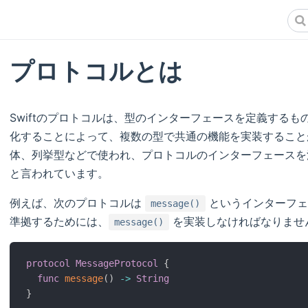
プロトコルとは
Swiftのプロトコルは、型のインターフェースを定義する
化することによって、複数の型で共通の機能を実装すること
体、列挙型などで使われ、プロトコルのインターフェースを
と言われています。
例えば、次のプロトコルは
というインターフェ
message()
準拠するためには、
を実装しなければなりませ
message()
protocol
MessageProtocol
{
func
message
(
)
-
>
String
}